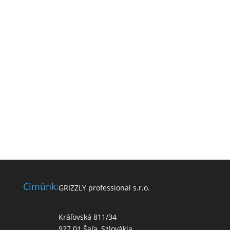
Címünk:
GRIZZLY professional s.r.o.
Kráľovská 811/34
927 01 Šaľa, Szlovákia