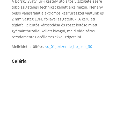
A Borský Svätý Jur-i kastély utólagos vízszigetelésére
több szigetelési technikát kellett alkalmazni. Néhány
belső válaszfalat elektromos kézifűrésszel vágtunk és
2 mm vastag LDPE fóliával szigeteltük. A kerületi
téglafal jelentős károsodása és roszz kötése miatt
gyémánthuzallal kellett kivágni, majd oldalzáras
rozsdamentes acéllemezekkel szigetelni.
Melléklet letöltése:
so_01_prizemie_bp_cele_30
Galéria