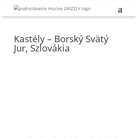
Kastély – Borský Svätý
Jur, Szlovákia