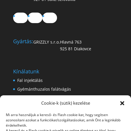
Facebook
YouTube
TikTok
Gyártás:
GRIZZLY s.r.o.
Hlavná 763
925 81 Diakovce
Kínálatunk
Fal injektálás
Gyémánthuzalos falátvágás
Láncfűrészes falátvágás
Cookie-k (sütik) kezelése
Króm-nikkel acél lemezek besajtolása
Mi arra használjuk a kereső- és Flash cookie-kat, hogy segítsen
azonosítani azokat a funkciókat/szolgáltatásokat, amik Önt a leginkább
érdekelhetik.
További információk
A kereső és a Flash cookie-k növelik az online élményt az által, hogy