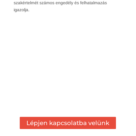
szakértelmét számos engedély és felhatalmazás
igazolja.
Kérjen árajánlatot!
Munkánkat felelősséggel végezzük. Ügyfeleink
igényeit szem előtt tartva javasoljuk a
leghatékonyabb megoldást a falak
nedvesedésének megszüntetésére.
Egy átlagos családi ház szigetelését 1-2 nap alatt
végezzük el.
Lépjen kapcsolatba velünk