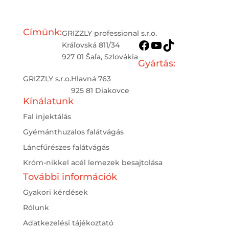
Címünk:
GRIZZLY professional s.r.o.
Facebook
YouTube
TikTok
Kráľovská 811/34
927 01 Šaľa, Szlovákia
Gyártás:
GRIZZLY s.r.o.
Hlavná 763
925 81 Diakovce
Kínálatunk
Fal injektálás
Gyémánthuzalos falátvágás
Láncfűrészes falátvágás
Króm-nikkel acél lemezek besajtolása
További információk
Gyakori kérdések
Rólunk
Adatkezelési tájékoztató