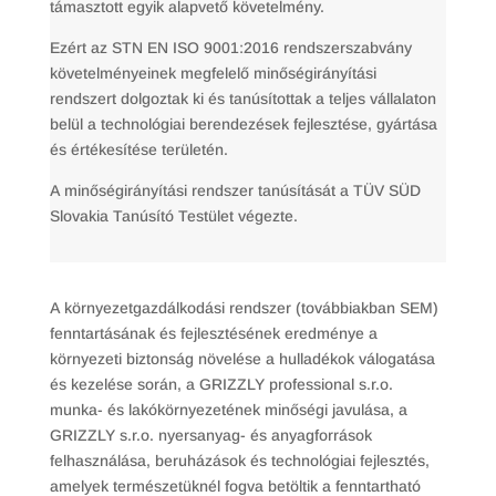
támasztott egyik alapvető követelmény.
Ezért az STN EN ISO 9001:2016 rendszerszabvány
követelményeinek megfelelő minőségirányítási
rendszert dolgoztak ki és tanúsítottak a teljes vállalaton
belül a technológiai berendezések fejlesztése, gyártása
és értékesítése területén.
A minőségirányítási rendszer tanúsítását a TÜV SÜD
Slovakia Tanúsító Testület végezte.
A környezetgazdálkodási rendszer (továbbiakban SEM)
fenntartásának és fejlesztésének eredménye a
környezeti biztonság növelése a hulladékok válogatása
és kezelése során, a GRIZZLY professional s.r.o.
munka- és lakókörnyezetének minőségi javulása, a
GRIZZLY s.r.o. nyersanyag- és anyagforrások
felhasználása, beruházások és technológiai fejlesztés,
amelyek természetüknél fogva betöltik a fenntartható