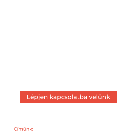
Kérjen árajánlatot!
Munkánkat felelősséggel végezzük. Ügyfeleink
igényeit szem előtt tartva javasoljuk a
leghatékonyabb megoldást a falak
nedvesedésének megszüntetésére.
Egy átlagos családi ház szigetelését 1-2 nap alatt
végezzük el.
Lépjen kapcsolatba velünk
Címünk: