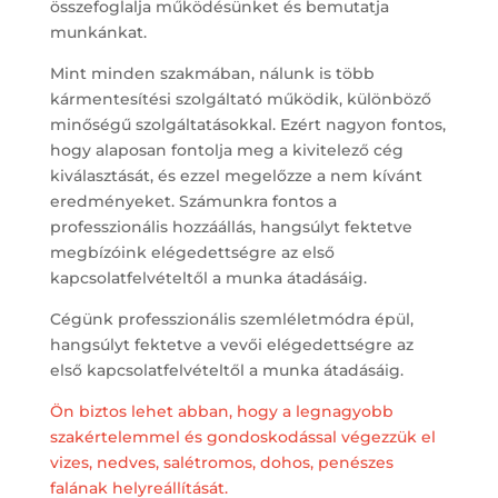
összefoglalja működésünket és bemutatja
munkánkat.
Mint minden szakmában, nálunk is több
kármentesítési szolgáltató működik, különböző
minőségű szolgáltatásokkal. Ezért nagyon fontos,
hogy alaposan fontolja meg a kivitelező cég
kiválasztását, és ezzel megelőzze a nem kívánt
eredményeket. Számunkra fontos a
professzionális hozzáállás, hangsúlyt fektetve
megbízóink elégedettségre az első
kapcsolatfelvételtől a munka átadásáig.
Cégünk professzionális szemléletmódra épül,
hangsúlyt fektetve a vevői elégedettségre az
első kapcsolatfelvételtől a munka átadásáig.
Ön biztos lehet abban, hogy a legnagyobb
szakértelemmel és gondoskodással végezzük el
vizes, nedves, salétromos, dohos, penészes
falának helyreállítását.