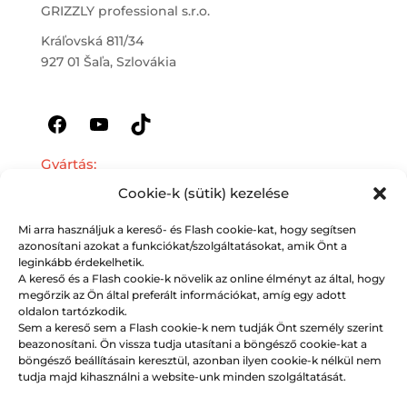
GRIZZLY professional s.r.o.
Kráľovská 811/34
927 01 Šaľa, Szlovákia
Facebook
YouTube
TikTok
Gyártás:
Cookie-k (sütik) kezelése
GRIZZLY s.r.o.
Hlavná 763
Mi arra használjuk a kereső- és Flash cookie-kat, hogy segítsen
azonosítani azokat a funkciókat/szolgáltatásokat, amik Önt a
925 81 Diakovce
leginkább érdekelhetik.
Kínálatunk
A kereső és a Flash cookie-k növelik az online élményt az által, hogy
megőrzik az Ön által preferált információkat, amíg egy adott
Fal injektálás
oldalon tartózkodik.
Sem a kereső sem a Flash cookie-k nem tudják Önt személy szerint
Gyémánthuzalos falátvágás
beazonosítani. Ön vissza tudja utasítani a böngésző cookie-kat a
Láncfűrészes falátvágás
böngésző beállításain keresztül, azonban ilyen cookie-k nélkül nem
tudja majd kihasználni a website-unk minden szolgáltatását.
Króm-nikkel acél lemezek besajtolása