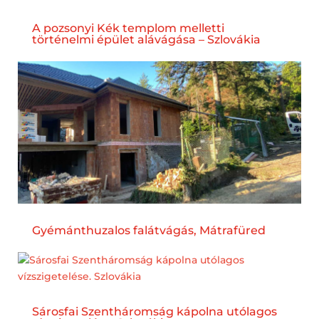
A pozsonyi Kék templom melletti
történelmi épület alávágása – Szlovákia
Gyémánthuzalos falátvágás, Mátrafüred
Sárosfai Szentháromság kápolna utólagos