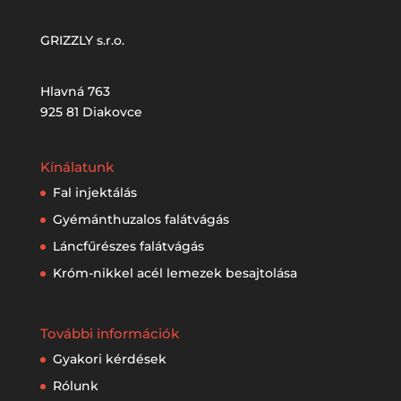
GRIZZLY s.r.o.
Hlavná 763
925 81 Diakovce
Kínálatunk
Fal injektálás
Gyémánthuzalos falátvágás
Láncfűrészes falátvágás
Króm-nikkel acél lemezek besajtolása
További információk
Gyakori kérdések
Rólunk