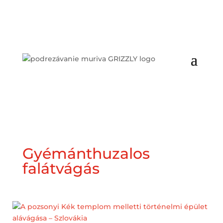
Gyémánthuzalos
falátvágás