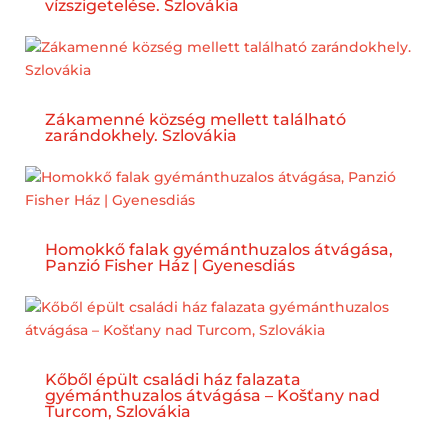
vízszigetelése. Szlovákia
Zákamenné község mellett található
zarándokhely. Szlovákia
Homokkő falak gyémánthuzalos átvágása,
Panzió Fisher Ház | Gyenesdiás
Kőből épült családi ház falazata
gyémánthuzalos átvágása – Košťany nad
Turcom, Szlovákia