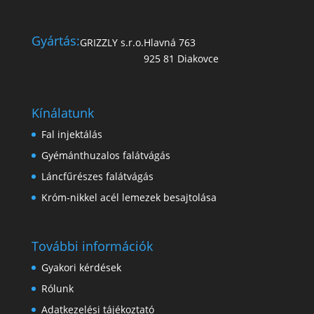
Gyártás:
GRIZZLY s.r.o.
Hlavná 763
925 81 Diakovce
Kínálatunk
Fal injektálás
Gyémánthuzalos falátvágás
Láncfűrészes falátvágás
Króm-nikkel acél lemezek besajtolása
További információk
Gyakori kérdések
Rólunk
Adatkezelési tájékoztató