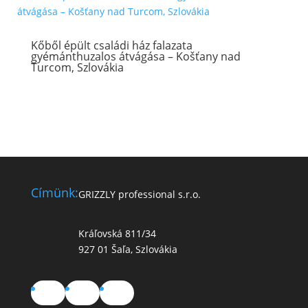
Kőből épült családi ház falazata
gyémánthuzalos átvágása – Košťany nad
Turcom, Szlovákia
Címünk:
GRIZZLY professional s.r.o.
Kráľovská 811/34
927 01 Šaľa, Szlovákia
Facebook
YouTube
TikTok