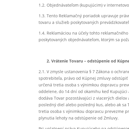
1.2. Objednávateľom (kupujúcim) v internetovo
1.3. Tento Reklamačný poriadok upravuje právn
tovaru a služieb poskytovaných prevádzkovate
1.4. Reklamáciou na účely tohto reklamačného
poskytovaných objednávateľom, ktorým sa poža
2. Vrátenie Tovaru – odstúpenie od Kúpne
2.1. V zmysle ustanovenia § 7 Zákona o ochran
spotrebiteľa, právo od Kúpnej zmluvy odstúpiť
určená tretia osoba s výnimkou dopravcu prev
oddelene, do 14 dní od okamihu keď Kupujúci 
dodáva Tovar pozostávajúci z viacerých dielo
posledný diel alebo posledný kus, alebo ak 
tretia osoba s výnimkou dopravcu prevezme pr
plynutia lehoty na odstúpenie od Zmluvy.
Pri uplatnení práva Kupujúceho na odstúpenie