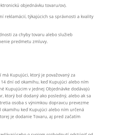
ektronickú objednávku tovaru/ov).
reklamácií, týkajúcich sa správnosti a kvality
nosti za chyby tovaru alebo služieb
lnenie predmetu zmluvy.
í má Kupujúci, ktorý je považovaný za
o 14 dní od okamihu, keď Kupujúci alebo ním
ané Kupujúcim v jednej Objednávke dodávajú
, ktorý bol dodaný ako posledný, alebo ak sa
á tretia osoba s výnimkou dopravcu prevezme
od okamihu keď Kupujúci alebo ním určená
rej je dodanie Tovaru, aj pred začatím
redávajúceho o svojom rozhodnutí odstúpiť od