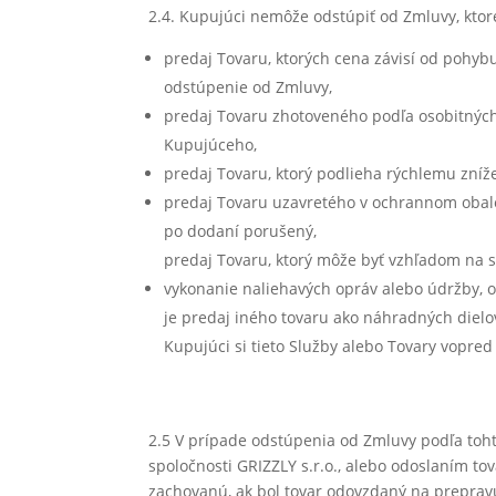
2.4. Kupujúci nemôže odstúpiť od Zmluvy, ktor
predaj Tovaru, ktorých cena závisí od pohyb
odstúpenie od Zmluvy,
predaj Tovaru zhotoveného podľa osobitnýc
Kupujúceho,
predaj Tovaru, ktorý podlieha rýchlemu zníž
predaj Tovaru uzavretého v ochrannom obale,
po dodaní porušený,
predaj Tovaru, ktorý môže byť vzhľadom na
vykonanie naliehavých opráv alebo údržby, o
je predaj iného tovaru ako náhradných diel
Kupujúci si tieto Služby alebo Tovary vopre
2.5 V prípade odstúpenia od Zmluvy podľa toht
spoločnosti GRIZZLY s.r.o., alebo odoslaním to
zachovanú, ak bol tovar odovzdaný na preprav