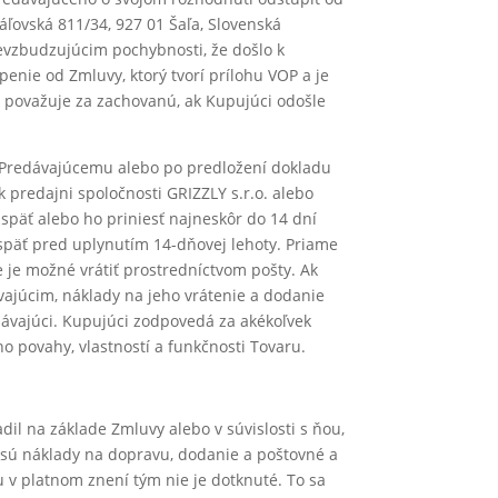
ľovská 811/34, 927 01 Šaľa, Slovenská
vzbudzujúcim pochybnosti, že došlo k
enie od Zmluvy, ktorý tvorí prílohu VOP a je
 považuje za zachovanú, ak Kupujúci odošle
 Predávajúcemu alebo po predložení dokladu
 predajni spoločnosti GRIZZLY s.r.o. alebo
 späť alebo ho priniesť najneskôr do 14 dní
späť pred uplynutím 14-dňovej lehoty. Priame
e je možné vrátiť prostredníctvom pošty. Ak
vajúcim, náklady na jeho vrátenie a dodanie
dávajúci. Kupujúci zodpovedá za akékoľvek
 povahy, vlastností a funkčnosti Tovaru.
l na základe Zmluvy alebo v súvislosti s ňou,
 sú náklady na dopravu, dodanie a poštovné a
u v platnom znení tým nie je dotknuté. To sa