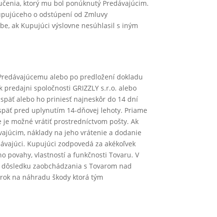
ručenia, ktorý mu bol ponúknutý Predávajúcim.
upujúceho o odstúpení od Zmluvy
e, ak Kupujúci výslovne nesúhlasil s iným
 Predávajúcemu alebo po predložení dokladu
 predajni spoločnosti GRIZZLY s.r.o. alebo
 späť alebo ho priniesť najneskôr do 14 dní
späť pred uplynutím 14-dňovej lehoty. Priame
e je možné vrátiť prostredníctvom pošty. Ak
vajúcim, náklady na jeho vrátenie a dodanie
dávajúci. Kupujúci zodpovedá za akékoľvek
 povahy, vlastností a funkčnosti Tovaru. V
 v dôsledku zaobchádzania s Tovarom nad
árok na náhradu škody ktorá tým