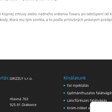
d Kúpnej zmluvy alebo riadneho vrátenia Tovaru po odstúpení od 
ody, ktorá mu tým vznikla, a to podľa príslušných právnych predp
rtás:
Kínálatunk
GRIZZLY s.r.o.
Fal injektálás
Gyémánthuzalos falátvágá
Hlavná 763
Láncfűrészes falátvágás
925 81 Diakovce
Króm-nikkel acél lemezek