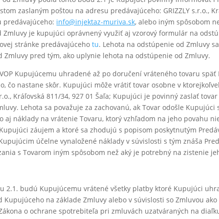
stom zaslaným poštou na adresu predávajúceho: GRIZZLY s.r.o., Krá
su predávajúceho:
info@injektaz-muriva.sk
, alebo iným spôsobom ne
Zmluvy je kupujúci oprávnený využiť aj vzorový formulár na odstúp
etovej stránke predávajúceho
tu
. Lehota na odstúpenie od Zmluvy sa
 Zmluvy pred tým, ako uplynie lehota na odstúpenie od Zmluvy.
2 VOP Kupujúcemu uhradené až po doručení vráteného tovaru späť
, čo nastane skôr. Kupujúci môže vrátiť tovar osobne v ktorejkoľvek
o., Kráľovská 811/34, 927 01 Šaľa; Kupujúci je povinný zaslať tovar
luvy. Lehota sa považuje za zachovanú, ak Tovar odošle Kupujúci 
o aj náklady na vrátenie Tovaru, ktorý vzhľadom na jeho povahu ni
l Kupujúci záujem a ktoré sa zhodujú s popisom poskytnutým Predá
 Kupujúcim účelne vynaložené náklady v súvislosti s tým znáša Pre
nia s Tovarom iným spôsobom než aký je potrebný na zistenie jeho
 2.1. budú Kupujúcemu vrátené všetky platby ktoré Kupujúci uhradi
od Kupujúceho na základe Zmluvy alebo v súvislosti so Zmluvou ako
 Zákona o ochrane spotrebiteľa pri zmluvách uzatváraných na diaľk