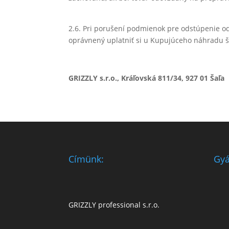
2.6. Pri porušení podmienok pre odstúpenie o
oprávnený uplatniť si u Kupujúceho náhradu šk
GRIZZLY s.r.o., Kráľovská 811/34, 927 01 Šaľa
Címünk:
Gyá
GRIZZLY professional s.r.o.