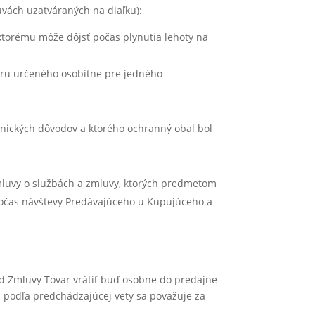
uvách uzatváraných na diaľku):
 ktorému môže dôjsť počas plynutia lehoty na
aru určeného osobitne pre jedného
enických dôvodov a ktorého ochranný obal bol
Zmluvy o službách a zmluvy, ktorých predmetom
 počas návštevy Predávajúceho u Kupujúceho a
od Zmluvy Tovar vrátiť buď osobne do predajne
ta podľa predchádzajúcej vety sa považuje za