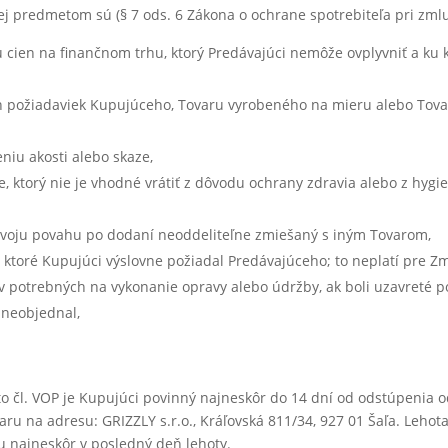
ej predmetom sú (§ 7 ods. 6 Zákona o ochrane spotrebiteľa pri zml
u cien na finančnom trhu, ktorý Predávajúci nemôže ovplyvniť a ku
h požiadaviek Kupujúceho, Tovaru vyrobeného na mieru alebo Tov
eniu akosti alebo skaze,
 ktorý nie je vhodné vrátiť z dôvodu ochrany zdravia alebo z hygi
 svoju povahu po dodaní neoddeliteľne zmiešaný s iným Tovarom,
 ktoré Kupujúci výslovne požiadal Predávajúceho; to neplatí pre 
ov potrebných na vykonanie opravy alebo údržby, ak boli uzavreté
d neobjednal,
o čl. VOP je Kupujúci povinný najneskôr do 14 dní od odstúpenia 
varu na adresu: GRIZZLY s.r.o., Kráľovská 811/34, 927 01 Šaľa. Leho
u najneskôr v posledný deň lehoty.