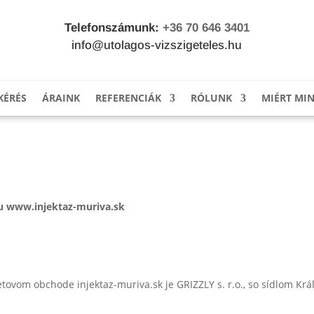
Telefonszámunk:
+36 70 646 3401
info@utolagos-vizszigeteles.hu
KÉRÉS
ÁRAINK
REFERENCIÁK
RÓLUNK
MIÉRT MI
du www.
injektaz-muriva.sk
tovom obchode injektaz-muriva.sk je GRIZZLY s. r.o., so sídlom Krá