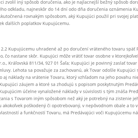
ci zvolil iný spôsob doručenia, ako je najlacnejší bežný spôsob do
ho odkladu, najneskôr do 14 dní odo dňa doručenia oznámenia K
kutočnená rovnakým spôsobom, aký Kupujúci použil pri svojej platb
vek ďalších poplatkov Kupujúcemu.
du 2.2 Kupujúcemu uhradené až po doručení vráteného tovaru späť
, čo nastane skôr. Kupujúci môže vrátiť tovar osobne v ktorejkoľvek
o., Kráľovská 811/34, 927 01 Šaľa; Kupujúci je povinný zaslať tovar
luvy. Lehota sa považuje za zachovanú, ak Tovar odošle Kupujúci 
o aj náklady na vrátenie Tovaru, ktorý vzhľadom na jeho povahu ni
l Kupujúci záujem a ktoré sa zhodujú s popisom poskytnutým Predá
 Kupujúcim účelne vynaložené náklady v súvislosti s tým znáša Pre
nia s Tovarom iným spôsobom než aký je potrebný na zistenie jeho
mu akokoľvek poškodený či opotrebovaný, v nepôvodnom obale a to
lastností a funkčností Tovaru, má Predávajúci voči Kupujúcemu n