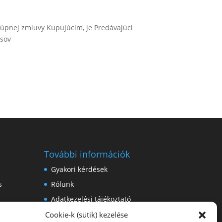
Kúpnej zmluvy Kupujúcim, je Predávajúci
isov
További információk
Gyakori kérdések
s
Rólunk
Adatkezelési tájékoztató
Cookie-k (sütik) kezelése