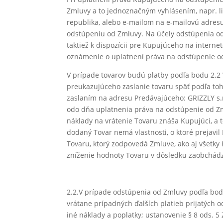
Zmluvy a to jednoznačným vyhlásením, napr. li
republika, alebo e-mailom na e-mailovú adre
odstúpeniu od Zmluvy. Na účely odstúpenia od 
taktiež k dispozícii pre Kupujúceho na intern
oznámenie o uplatnení práva na odstúpenie od
V prípade tovarov budú platby podľa bodu 2.
preukazujúceho zaslanie tovaru späť podľa toho
zaslaním na adresu Predávajúceho: GRIZZLY s.r.
odo dňa uplatnenia práva na odstúpenie od Zm
náklady na vrátenie Tovaru znáša Kupujúci, a t
dodaný Tovar nemá vlastnosti, o ktoré prejavi
Tovaru, ktorý zodpovedá Zmluve, ako aj všetky
zníženie hodnoty Tovaru v dôsledku zaobchádza
2.2.V prípade odstúpenia od Zmluvy podľa bodu
vrátane prípadných ďalších platieb prijatých 
iné náklady a poplatky; ustanovenie § 8 ods. 5