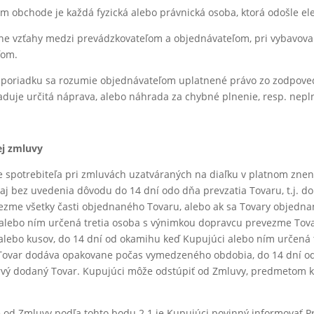
m obchode je každá fyzická alebo právnická osoba, ktorá odošle el
e vzťahy medzi prevádzkovateľom a objednávateľom, pri vybavovaní 
ľom.
 poriadku sa rozumie objednávateľom uplatnené právo zo zodpoved
duje určitá náprava, alebo náhrada za chybné plnenie, resp. nep
j zmluvy
e spotrebiteľa pri zmluvách uzatváraných na diaľku v platnom znen
 aj bez uvedenia dôvodu do 14 dní odo dňa prevzatia Tovaru, t.j. d
ezme všetky časti objednaného Tovaru, alebo ak sa Tovary objedn
alebo ním určená tretia osoba s výnimkou dopravcu prevezme Tovar
v alebo kusov, do 14 dní od okamihu keď Kupujúci alebo ním určen
sa Tovar dodáva opakovane počas vymedzeného obdobia, do 14 dní 
vý dodaný Tovar. Kupujúci môže odstúpiť od Zmluvy, predmetom kto
 od Zmluvy podľa tohto bodu 2.1 je Kupujúci povinný informovať P