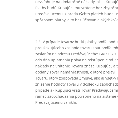
nevzťahuje na dodatočné náklady, ak si Kupujú
Platby budú Kupujúcemu vrátené bez zbytočné
Predávajúcemu. Úhrada týchto platieb bude us
spôsobom platby, a to bez účtovania akýchkoľ
2.3. V prípade tovarov budú platby podľa bo
preukazujúceho zaslanie tovaru späť podľa toho
zaslaním na adresu Predávajúceho: GRIZZLY s.r.
odo dňa uplatnenia práva na odstúpenie od Zm
náklady na vrátenie Tovaru znáša Kupujúci, a t
dodaný Tovar nemá vlastnosti, o ktoré prejavi
Tovaru, ktorý zodpovedá Zmluve, ako aj všetky
zníženie hodnoty Tovaru v dôsledku zaobchádza
prípade ak Kupujúci vráti Tovar Predávajúce
rámec zaobchádzania potrebného na zistenie v
Predávajúcemu vznikla.