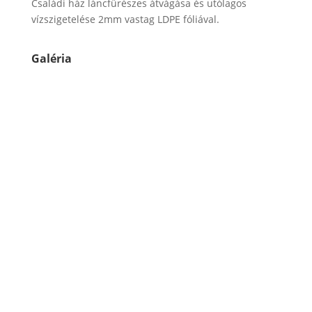
Családi ház láncfűrészes átvágása és utólagos
vízszigetelése 2mm vastag LDPE fóliával.
Galéria