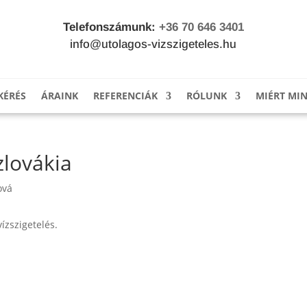
Telefonszámunk:
+36 70 646 3401
info@utolagos-vizszigeteles.hu
KÉRÉS
ÁRAINK
REFERENCIÁK
RÓLUNK
MIÉRT MI
Szlovákia
ízszigetelés.