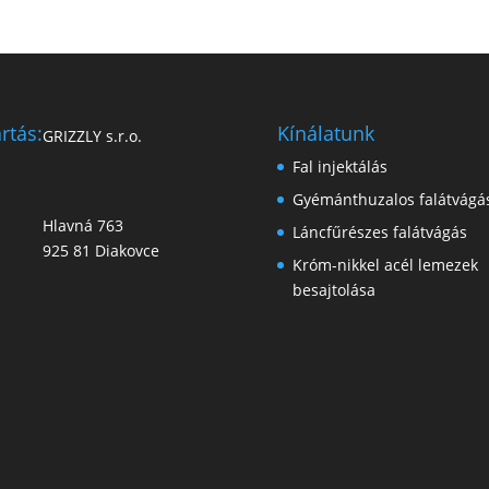
rtás:
Kínálatunk
GRIZZLY s.r.o.
Fal injektálás
Gyémánthuzalos falátvágá
Hlavná 763
Láncfűrészes falátvágás
925 81 Diakovce
Króm-nikkel acél lemezek
besajtolása