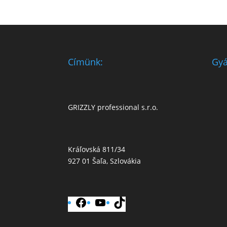
Címünk:
Gyá
GRIZZLY professional s.r.o.
Kráľovská 811/34
927 01 Šaľa, Szlovákia
Facebook
YouTube
TikTok