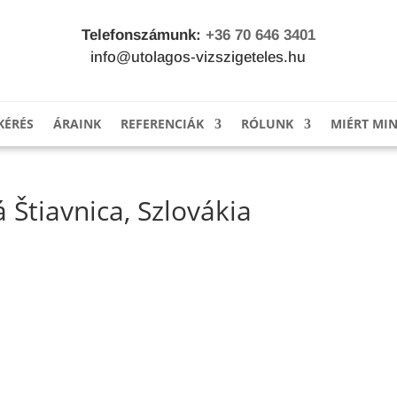
Telefonszámunk:
+36 70 646 3401
info@utolagos-vizszigeteles.hu
KÉRÉS
ÁRAINK
REFERENCIÁK
RÓLUNK
MIÉRT MI
 Štiavnica, Szlovákia