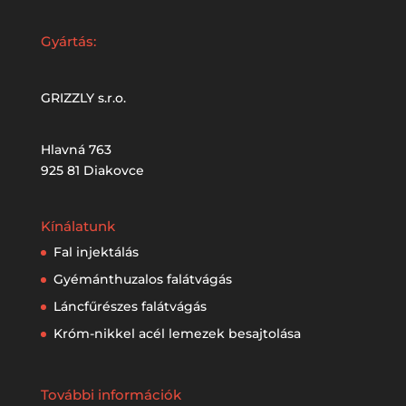
Gyártás:
GRIZZLY s.r.o.
Hlavná 763
925 81 Diakovce
Kínálatunk
Fal injektálás
Gyémánthuzalos falátvágás
Láncfűrészes falátvágás
Króm-nikkel acél lemezek besajtolása
További információk